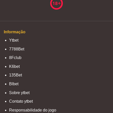
Informação
Ytbet
7788Bet
8Fclub
K6bet
135Bet
Blbet
Sobre ytbet
Contato ytbet
Responsabilidade do jogo