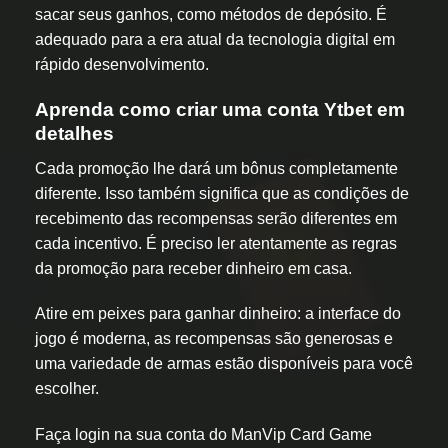
sacar seus ganhos, como métodos de depósito. É
adequado para a era atual da tecnologia digital em
rápido desenvolvimento.
Aprenda como criar uma conta Ytbet em
detalhes
Cada promoção lhe dará um bônus completamente
diferente. Isso também significa que as condições de
recebimento das recompensas serão diferentes em
cada incentivo. É preciso ler atentamente as regras
da promoção para receber dinheiro em casa.
Atire em peixes para ganhar dinheiro: a interface do
jogo é moderna, as recompensas são generosas e
uma variedade de armas estão disponíveis para você
escolher.
Faça login na sua conta do ManVip Card Game