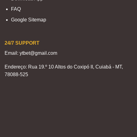
FAQ
Google Sitemap
24/7 SUPPORT
Email:
ytbet@gmail.com
Endereço: Rua 19.º 10 Altos do Coxipó II, Cuiabá - MT,
78088-525