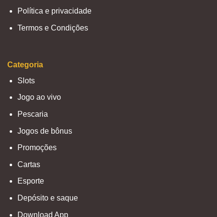
Política e privacidade
Termos e Condições
Categoria
Slots
Jogo ao vivo
Pescaria
Jogos de bônus
Promoções
Cartas
Esporte
Depósito e saque
Download App