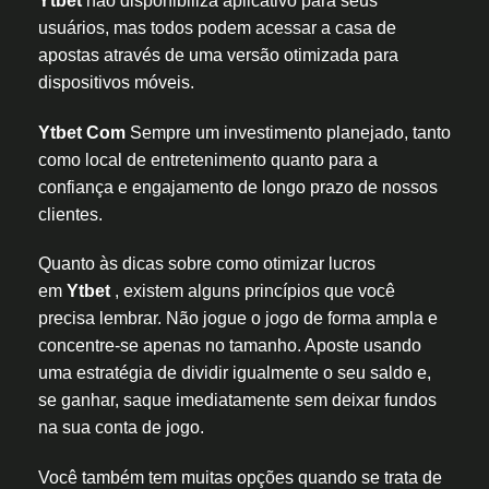
Ytbet
não disponibiliza aplicativo para seus
usuários, mas todos podem acessar a casa de
apostas através de uma versão otimizada para
dispositivos móveis.
Ytbet Com
Sempre um investimento planejado, tanto
como local de entretenimento quanto para a
confiança e engajamento de longo prazo de nossos
clientes.
Quanto às dicas sobre como otimizar lucros
em
Ytbet
, existem alguns princípios que você
precisa lembrar. Não jogue o jogo de forma ampla e
concentre-se apenas no tamanho. Aposte usando
uma estratégia de dividir igualmente o seu saldo e,
se ganhar, saque imediatamente sem deixar fundos
na sua conta de jogo.
Você também tem muitas opções quando se trata de