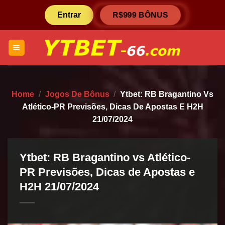
Skip
Entrar
R$999 BÔNUS
to
content
Home
/
Jogos De Bônus
/
Ytbet: RB Bragantino Vs
Atlético-PR Previsões, Dicas De Apostas E H2H
21/07/2024
Ytbet: RB Bragantino vs Atlético-
PR Previsões, Dicas de Apostas e
H2H 21/07/2024