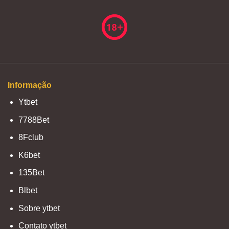
Informação
Ytbet
7788Bet
8Fclub
K6bet
135Bet
Blbet
Sobre ytbet
Contato ytbet