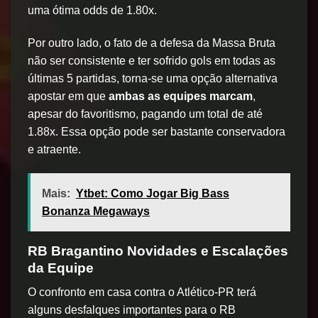
uma ótima odds de 1.80x.
Por outro lado, o fato de a defesa da Massa Bruta
não ser consistente e ter sofrido gols em todas as
últimas 5 partidas, torna-se uma opção alternativa
apostar em que
ambas as equipes marcam
,
apesar do favoritismo, pagando um total de até
1.88x. Essa opção pode ser bastante conservadora
e atraente.
Mais:
Ytbet: Como Jogar Big Bass
Bonanza Megaways
RB Bragantino Novidades e Escalações
da Equipe
O confronto em casa contra o Atlético-PR terá
alguns desfalques importantes para o RB