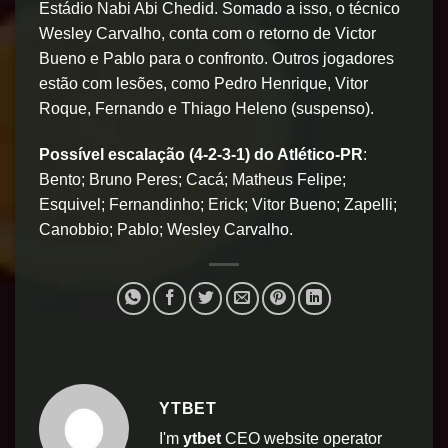
Estádio Nabi Abi Chedid. Somado a isso, o técnico
Wesley Carvalho, conta com o retorno de Victor
Bueno e Pablo para o confronto. Outros jogadores
estão com lesões, como Pedro Henrique, Vitor
Roque, Fernando e Thiago Heleno (suspenso).
Possível escalação (4-2-3-1) do Atlético-PR
:
Bento; Bruno Peres; Cacá; Matheus Felipe;
Esquivel; Fernandinho; Erick; Vitor Bueno; Zapelli;
Canobbio; Pablo; Wesley Carvalho.
YTBET
I'm
ytbet
CEO website operator