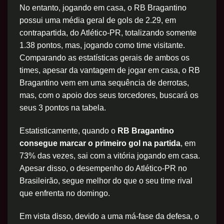
No entanto, jogando em casa, o RB Bragantino
possui uma média geral de gols de 2.29, em
contrapartida, do Atlético-PR, totalizando somente
1.38 pontos, mas, jogando como time visitante.
Comparando as estatísticas gerais de ambos os
times, apesar da vantagem de jogar em casa, o RB
Bragantino vem em uma sequência de derrotas,
mas, com o apoio dos seus torcedores, buscará os
seus 3 pontos na tabela.
Estatisticamente, quando o
RB Bragantino
consegue marcar o primeiro gol na partida
, em
73% das vezes, sai com a vitória jogando em casa.
Apesar disso, o desempenho do Atlético-PR no
Brasileirão, segue melhor do que o seu time rival
que enfrenta no domingo.
Em vista disso, devido a uma má-fase da defesa, o