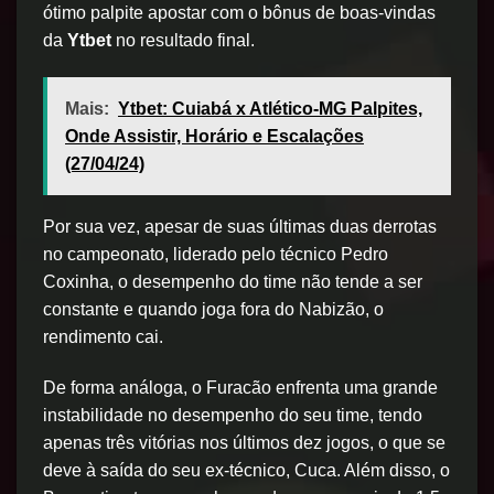
ótimo palpite apostar com o bônus de boas-vindas
da
Ytbet
no resultado final.
Mais:
Ytbet: Cuiabá x Atlético-MG Palpites,
Onde Assistir, Horário e Escalações
(27/04/24)
Por sua vez, apesar de suas últimas duas derrotas
no campeonato, liderado pelo técnico Pedro
Coxinha, o desempenho do time não tende a ser
constante e quando joga fora do Nabizão, o
rendimento cai.
De forma análoga, o Furacão enfrenta uma grande
instabilidade no desempenho do seu time, tendo
apenas três vitórias nos últimos dez jogos, o que se
deve à saída do seu ex-técnico, Cuca. Além disso, o