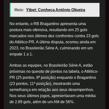
Mais:
Ytbet: Conheça António Oliveira
No entanto, o RB Bragantino apresenta uma
postura mais ofensiva, resultando em 25 gols
marcados nos últimos dez confrontos contra 23 gols
do Atlético-PR. A última disputa, ocorreu ainda em
2023, no Brasileirão Série A, culminando em um
empate 1 a 1.
Ambas as equipes, no Brasileirão Série A, estão
próximas no quesito de pontos na tabela, o Atlético-
PR (25 pontos, 8ª posição) enquanto o Bragantino
(23 pontos, 11ª posição), mostrando uma
semelhança em relação aos seus desempenhos.
Nos seus últimos jogos, apresentaram uma média
de 2.89 gols, além de um AM de 56%.