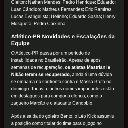
Cleiton; Nathan Mendes; Pedro Henrique; Eduardo;
Luan Cândido; Matheus Fernandes; Eric Ramires;
Lucas Evangelista; Helinho; Eduardo Sasha; Henry
Mosquera; Pedro Caixinha.
Atlético-PR Novidades e Escalações da
Equipe
O Atlético-PR passa por um período de
instabilidade no Brasileirão. Apesar de após
semanas de recuperação,
os atletas Mastriani e
Nikão terem se recuperado
, ainda é uma dúvida
se embarca no confronto contra o Massa Bruta no
domingo. Todavia, outros nomes importantes estão
em destaques para compor o elenco, como o
zagueiro Marcão e o atacante Canobbio.
Após a saída do goleiro Bento, o Léo Kick assumiu
a posição como titular do time para o jogo no