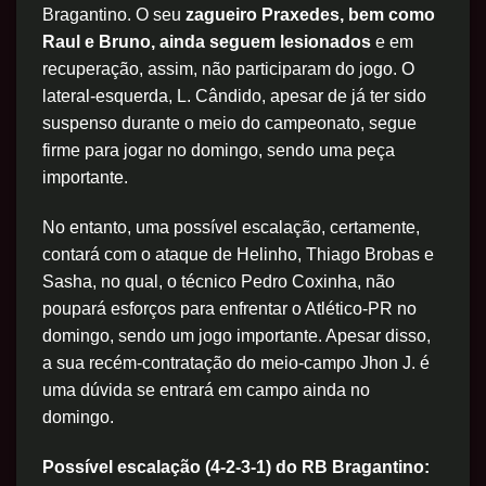
Bragantino. O seu
zagueiro Praxedes, bem como
Raul e Bruno, ainda seguem lesionados
e em
recuperação, assim, não participaram do jogo. O
lateral-esquerda, L. Cândido, apesar de já ter sido
suspenso durante o meio do campeonato, segue
firme para jogar no domingo, sendo uma peça
importante.
No entanto, uma possível escalação, certamente,
contará com o ataque de Helinho, Thiago Brobas e
Sasha, no qual, o técnico Pedro Coxinha, não
poupará esforços para enfrentar o Atlético-PR no
domingo, sendo um jogo importante. Apesar disso,
a sua recém-contratação do meio-campo Jhon J. é
uma dúvida se entrará em campo ainda no
domingo.
Possível escalação (4-2-3-1) do RB Bragantino: